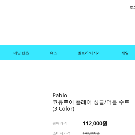
로
데님 팬츠
슈즈
벨트/악세사리
세일
Pablo
코듀로이 플레어 싱글/더블 수트
(3 Color)
112,000원
판매가격
소비자가격
140,000원