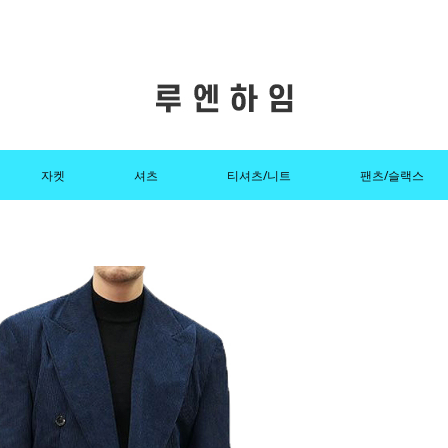
자켓
셔츠
티셔츠/니트
팬츠/슬랙스