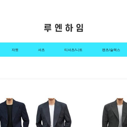
자켓
셔츠
티셔츠/니트
팬츠/슬랙스