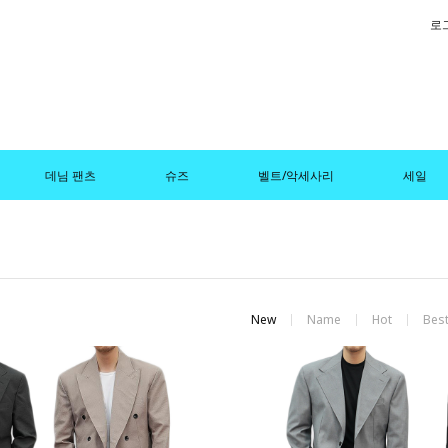
로
데님 팬츠
슈즈
벨트/악세사리
세일
New
Name
Hot
Bes