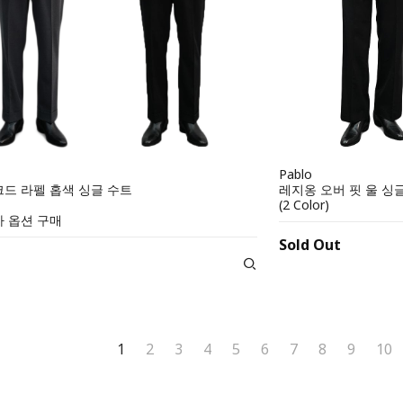
Pablo
드 라펠 홉색 싱글 수트
레지옹 오버 핏 울 싱
(2 Color)
 옵션 구매
Sold Out
1
2
3
4
5
6
7
8
9
10