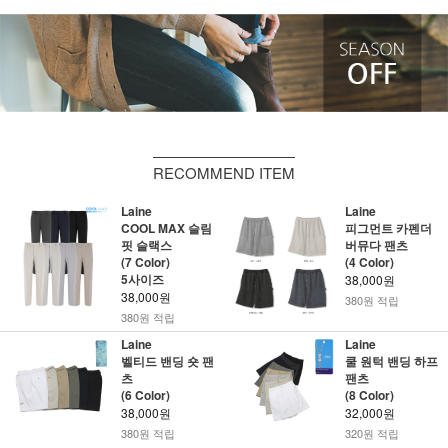
RECOMMEND ITEM
Laine
Laine
COOL MAX 슬림
피그먼트 카펜더
핏 슬랙스
버뮤다 팬츠
(7 Color)
(4 Color)
5사이즈
38,000원
38,000원
380원 적립
380원 적립
Laine
Laine
벨티드 밴딩 숏 팬
쿨 원턱 밴딩 하프
츠
팬츠
(6 Color)
(8 Color)
38,000원
32,000원
380원 적립
320원 적립