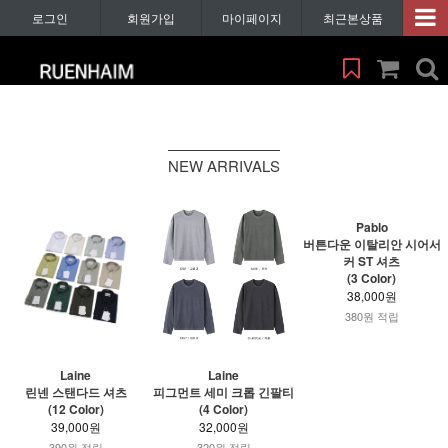
로그인
회원가입
마이페이지
최근본상품
NEW ARRIVALS
Pablo
버튼다운 이탈리안 시어서
커 ST 셔츠
(3 Color)
38,000원
380원 적립
Laine
Laine
린넨 스탠다드 셔츠
피그먼트 세미 크롭 긴팔티
(12 Color)
(4 Color)
39,000원
32,000원
390원 적립
320원 적립