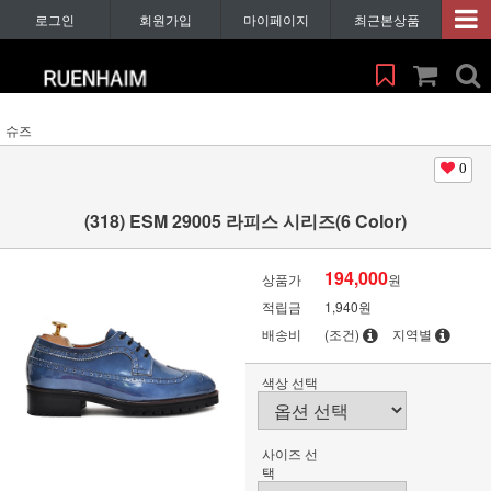
로그인
회원가입
마이페이지
최근본상품
슈즈
0
(318) ESM 29005 라피스 시리즈(6 Color)
194,000
상품가
원
적립금
1,940원
배송비
(조건)
지역별
색상 선택
사이즈 선
택