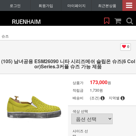
로그인
회원가입
마이페이지
최근본상품
슈즈
0
(105) 남녀공용 ESM26090 니타 시리즈메쉬 슬립온 슈즈(6 Col
or)Series.3커플 슈즈 가능 제품
173,000
상품가
원
적립금
1,730원
배송비
(조건)
지역별
색상 선택
사이즈 선
택