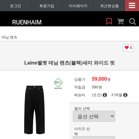
로그인
회원가입
마이페이지
최근본상품
데님 팬츠
0
Laine벨벳 데님 팬츠(블랙)세미 와이드 핏
59,000
상품가
원
적립금
590원
배송비
(조건)
지역별
컬러 선택
사이즈 선
택