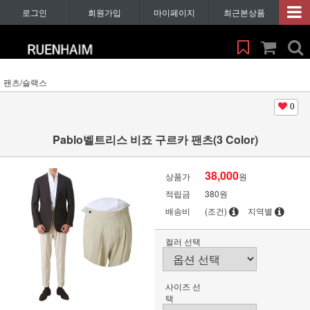
로그인
회원가입
마이페이지
최근본상품
팬츠/슬랙스
0
Pablo벨트리스 비죠 구르카 팬츠(3 Color)
38,000
상품가
원
적립금
380원
배송비
(조건)
지역별
컬러 선택
사이즈 선
택