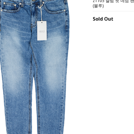
z1105 슬림 핏 데님 
(블루)
Sold Out