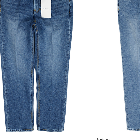
Indigo