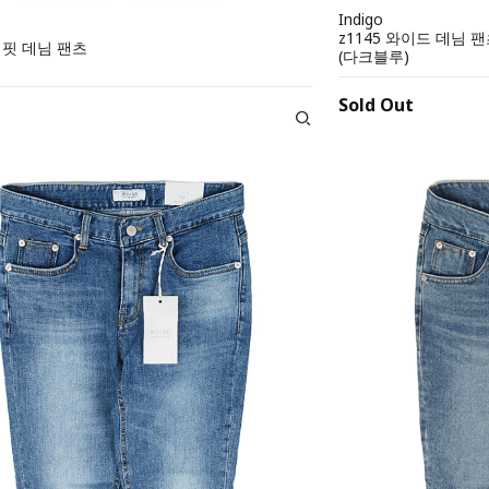
Indigo
z1145 와이드 데님 
슬림핏 데님 팬츠
(다크블루)
Sold Out