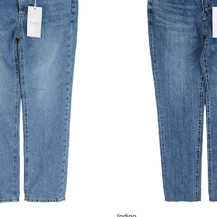
Indigo