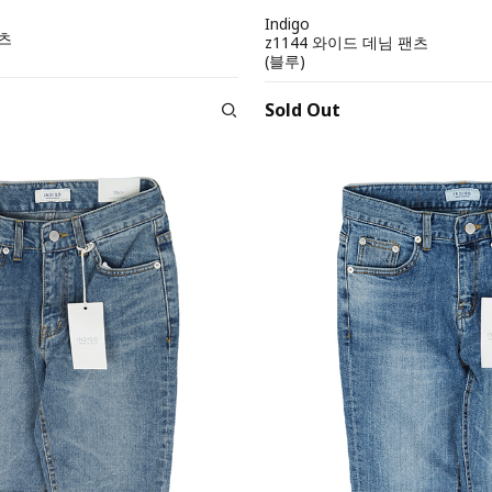
Indigo
팬츠
z1144 와이드 데님 팬츠
(블루)
Sold Out