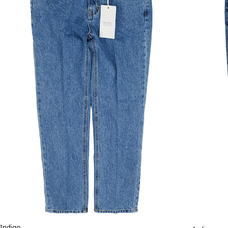
Indigo