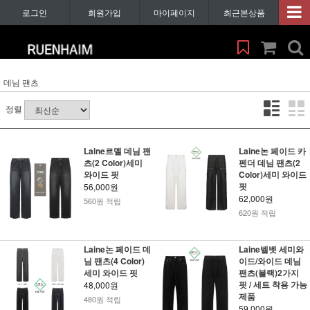
로그인
회원가입
마이페이지
최근본상품
데님 팬츠
정렬
Laine르멜 데님 팬
Laine논 페이드 카
츠(2 Color)세미
펜더 데님 팬츠(2
와이드 핏
Color)세미 와이드
핏
56,000원
62,000원
560원 적립
620원 적립
Laine논 페이드 데
Laine벨벳 세미와
님 팬츠(4 Color)
이드/와이드 데님
세미 와이드 핏
팬츠(블랙)2가지
핏 / 세트 착용 가능
48,000원
제품
480원 적립
59,000원