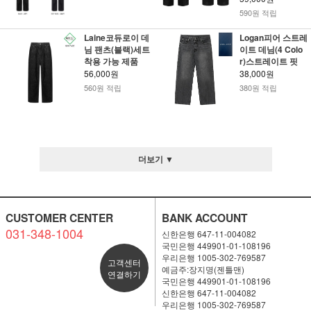
590원 적립
Laine코듀로이 데
Logan피어 스트레
님 팬츠(블랙)세트
이트 데님(4 Colo
착용 가능 제품
r)스트레이트 핏
56,000원
38,000원
560원 적립
380원 적립
더보기 ▼
CUSTOMER CENTER
BANK ACCOUNT
031-348-1004
신한은행 647-11-004082
국민은행 449901-01-108196
우리은행 1005-302-769587
고객센터
예금주:장지명(젠틀맨)
연결하기
국민은행 449901-01-108196
신한은행 647-11-004082
우리은행 1005-302-769587