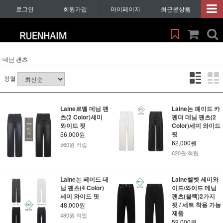
로그인
회원가입
마이페이지
최근본상품
데님 팬츠
정렬
Laine르멜 데님 팬
Laine논 페이드 카
츠(2 Color)세미
펜더 데님 팬츠(2
와이드 핏
Color)세미 와이드
핏
56,000원
62,000원
560원 적립
620원 적립
Laine논 페이드 데
Laine벨벳 세미와
님 팬츠(4 Color)
이드/와이드 데님
세미 와이드 핏
팬츠(블랙)2가지
핏 / 세트 착용 가능
48,000원
제품
480원 적립
59,000원