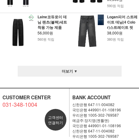
590원 적립
Laine코듀로이 데
Logan피어 스트레
님 팬츠(블랙)세트
이트 데님(4 Colo
착용 가능 제품
r)스트레이트 핏
56,000원
38,000원
560원 적립
380원 적립
더보기 ▼
CUSTOMER CENTER
BANK ACCOUNT
031-348-1004
신한은행 647-11-004082
국민은행 449901-01-108196
우리은행 1005-302-769587
고객센터
예금주:장지명(젠틀맨)
연결하기
국민은행 449901-01-108196
신한은행 647-11-004082
우리은행 1005-302-769587