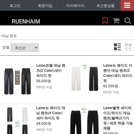
로그인
회원가입
마이페이지
최근본상품
데님 팬츠
정렬
Laine르멜 데님 팬
Laine논 페이드 카
츠(2 Color)세미
펜더 데님 팬츠(2
와이드 핏
Color)세미 와이드
핏
56,000원
62,000원
560원 적립
620원 적립
Laine논 페이드 데
Laine벨벳 세미와
님 팬츠(4 Color)
이드/와이드 데님
세미 와이드 핏
팬츠(블랙)2가지
핏 / 세트 착용 가능
48,000원
제품
480원 적립
59,000원