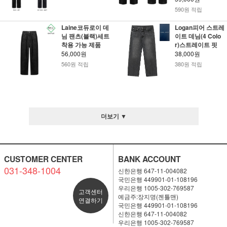
590원 적립
Laine코듀로이 데
Logan피어 스트레
님 팬츠(블랙)세트
이트 데님(4 Colo
착용 가능 제품
r)스트레이트 핏
56,000원
38,000원
560원 적립
380원 적립
더보기 ▼
CUSTOMER CENTER
BANK ACCOUNT
031-348-1004
신한은행 647-11-004082
국민은행 449901-01-108196
우리은행 1005-302-769587
고객센터
예금주:장지명(젠틀맨)
연결하기
국민은행 449901-01-108196
신한은행 647-11-004082
우리은행 1005-302-769587