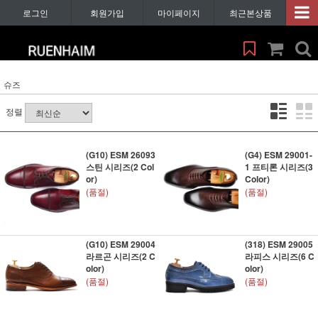
로그인
회원가입
마이페이지
최근본상품
슈즈
정렬
(G10) ESM 26093
(G4) ESM 29001-
스틴 시리즈(2 Col
1 프티론 시리즈(3
or)
Color)
(품절)
(품절)
(G10) ESM 29004
(318) ESM 29005
라르곤 시리즈(2 C
라피스 시리즈(6 C
olor)
olor)
(품절)
(품절)